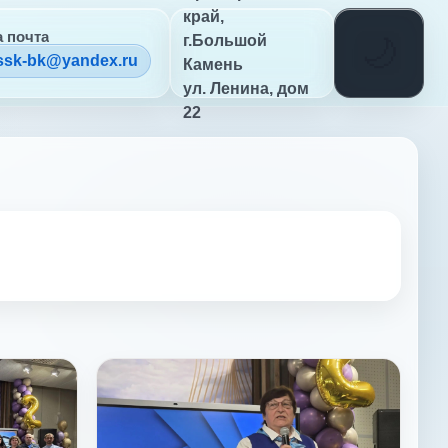
край,
 почта
г.Большой
ssk-bk@yandex.ru
Камень
ул. Ленина, дом
22