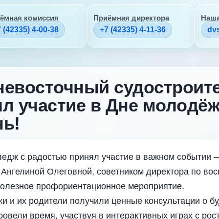
ёмная комиссия
Приёмная директора
Наша
 (42335) 4-00-38
+7 (42335) 4-11-36
dv
невосточный судостроит
л участие в Дне молодё
нь!
едж с радостью принял участие в важном событии 
 Ангелиной Олеговной, советником директора по во
полезное профориентационное мероприятие.
и и их родители получили ценные консультации о б
ровели время, участвуя в интерактивных играх с рос