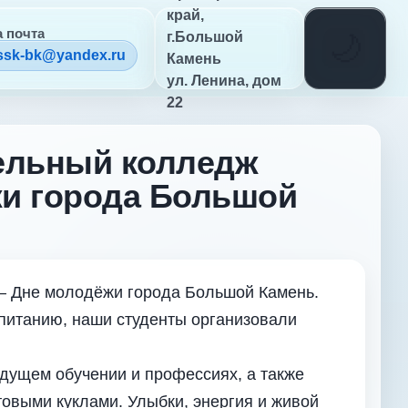
край,
 почта
г.Большой
ssk-bk@yandex.ru
Камень
ул. Ленина, дом
22
ельный колледж
жи города Большой
— Дне молодёжи города Большой Камень.
спитанию, наши студенты организовали
удущем обучении и профессиях, а также
товыми куклами. Улыбки, энергия и живой