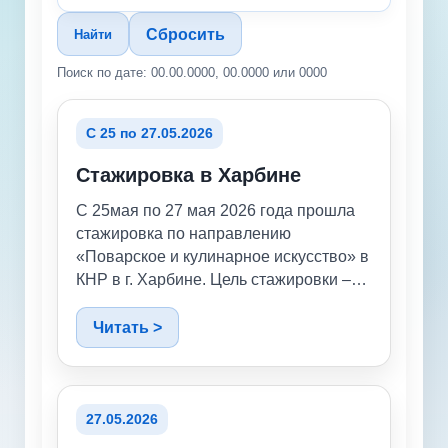
Сбросить
Найти
Поиск по дате: 00.00.0000, 00.0000 или 0000
С 25 по 27.05.2026
Стажировка в Харбине
С 25мая по 27 мая 2026 года прошла
стажировка по направлению
«Поварское и кулинарное искусство» в
КНР в г. Харбине. Цель стажировки –
знакомство с организацией работы
современных ресторанов и кухонь
Читать >
отелей, изучение специфики
приготовления традиционных
китайских блюд, обмен
профессиональным опытом со
27.05.2026
сверстниками- студентами кулинарного