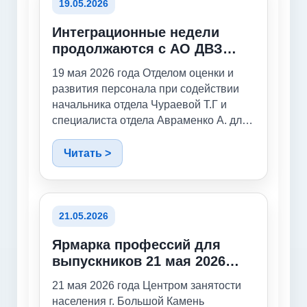
производстве. Мастера колледжа
19.05.2026
провели мастер-классы и профпробы
Интеграционные недели
ознакомительного уровня. Мастер-
продолжаются с АО ДВЗ
классы проводили мастера: Дитенюк
«Звезда»
Н.А, Дитенюк А.С., Нелида Н.Г., Круглов
19 мая 2026 года Отделом оценки и
Ю.М. и т.д. Мастера провели мастер-
развития персонала при содействии
классы и профпробы по
начальника отдела Чураевой Т.Г и
электромонтажным работам, по
специалиста отдела Авраменко А. для
неразрушающему контролю, по
студентов первого курса колледжа по
газовой резке металла, по гибке и
профессии «Оператор-наладчик
Читать >
резке металла, по токарному делу и т.д.
металлообрабатывающих станков»
была организована экскурсии в
инструментально-механический цех
№1 АО «ДВЗ «Звезда». Гостей
21.05.2026
встретил начальник цеха Вячеслав
Ярмарка профессий для
Анатольевич Струнин, а провел
выпускников 21 мая 2026
экскурсию начальник бюро
года
программного обеспечения Петр
21 мая 2026 года Центром занятости
Степанович Гук. Он рассказал
населения г. Большой Камень