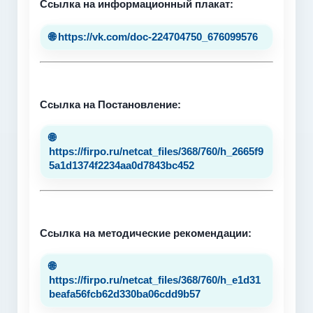
Ссылка на информационный плакат:
🌐 https://vk.com/doc-224704750_676099576
Ссылка на Постановление:
🌐
https://firpo.ru/netcat_files/368/760/h_2665f9
5a1d1374f2234aa0d7843bc452
Ссылка на методические рекомендации:
🌐
https://firpo.ru/netcat_files/368/760/h_e1d31
beafa56fcb62d330ba06cdd9b57