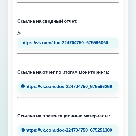
Ссылка на сводный отчет:
🌐
https://vk.com/doc-224704750_675596060
Ссылка на отчет по итогам мониторинга:
🌐 https://vk.com/doc-224704750_675596269
Ссылка на презентационные материалы:
🌐 https://vk.com/doc-224704750_675251300