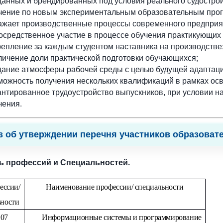
данных и брендированных под условия реального судострои
чение по новым экспериментальным образовательным про
ажает производственные процессы современного предприя
осредственное участие в процессе обучения практикующих 
репление за каждым студентом наставника на производстве
личение доли практической подготовки обучающихся;
дание атмосферы рабочей среды с целью будущей адаптаци
можность получения нескольких квалификаций в рамках ос
антированное трудоустройство выпускников, при условии 
чения.
з об утверждении перечня участников образоват
ь профессий и Специальностей.
ессии/
Наименование профессии/ специальности
ьности
.07
Информационные системы и программирование