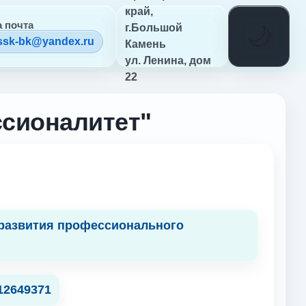
край,
 почта
г.Большой
ssk-bk@yandex.ru
Камень
ул. Ленина, дом
22
сионалитет"
 развития профессионального
12649371