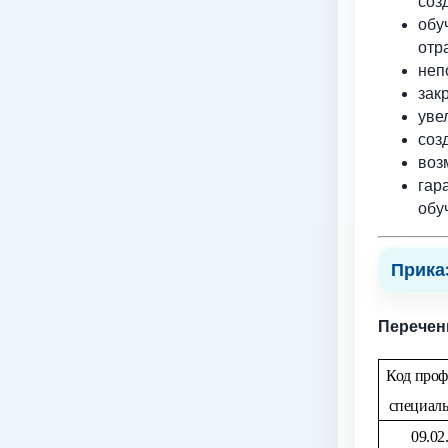
соз
обу
отр
неп
зак
уве
соз
воз
гар
обу
Прика
Перечен
Код проф
специал
09.02