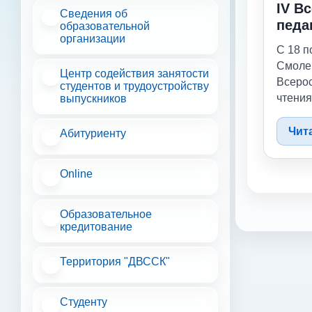
IV В
Сведения об
педа
образовательной
организации
«Моя
С 18 п
Росс
Смолен
Центр содействия занятости
Всерос
студентов и трудоустройству
чтения
выпускников
Россия
органи
Чит
Абитуриенту
Всерос
поддер
Online
и выс
Россий
напра
Образовательное
распр
кредитование
педаго
гражда
Территория "ДВССК"
воспит
тради
Студенту
ценнос