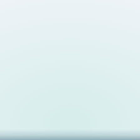
тся до 15 сентября 2026
Приглашаем педагогов,
е сообщество и
ников подать заявки на
е. Подробнее на сайте
ния.рф. Не упустите шанс
частью этого важного
события! Кугенева М.А