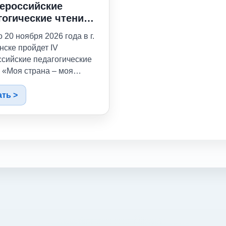
сероссийские
гогические чтения
 страна – моя
о 20 ноября 2026 года в г.
ия»!
ске пройдет IV
сийские педагогические
 «Моя страна – моя
». Это событие
зовано в рамках
ать >
сийского конкурса при
жке Министерства науки
шего образования
ской Федерации. Чтения
влены на выявление и
остранение лучших
гических практик,
нско-патриотическое
ание и укрепление
ционных духовных
тей. Заявочная кампания