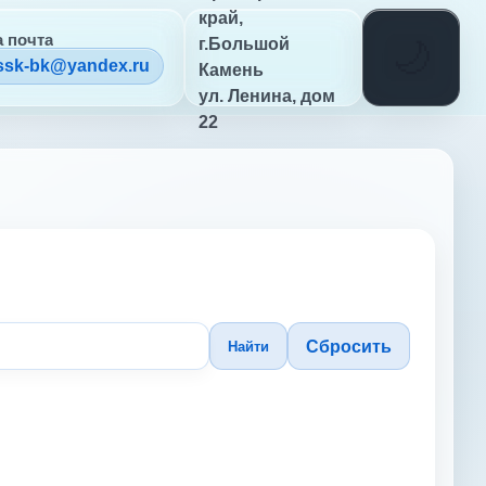
край,
 почта
г.Большой
ssk-bk@yandex.ru
Камень
ул. Ленина, дом
22
Сбросить
Найти