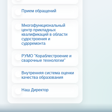
продли
года. 
Прием обращений
научно
настав
Многофункциональный
участи
центр прикладных
педчте
квалификаций в области
стать 
судостроения и
судоремонта
РУМО "Кораблестроение и
сварочные технологии"
Внутренняя система оценки
качества образования
Наш Директор